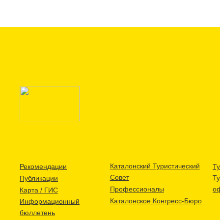
Каталонский Туристический
Рекомендации
Ту
Совет
Т
Публикации
Профессионалы
о
Карта / ГИС
Каталонское Конгресс-Бюро
Информационный
бюллетень