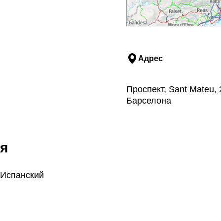
Адрес
Проспект, Sant Mateu, 
Барселона
я
 Испанский