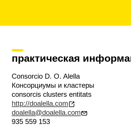
практическая информа
Consorcio D. O. Alella
Консорциумы и кластеры
consorcis clusters entitats
http://doalella.com
doalella@doalella.com
935 559 153