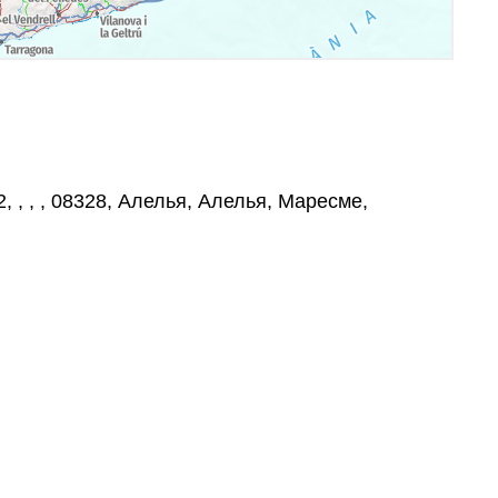
2, , , , 08328, Алелья, Алелья, Маресме,