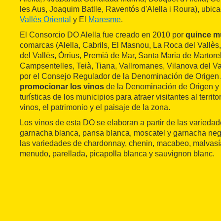
les Aus, Joaquim Batlle, Raventós d'Alella i Roura), ubic
Vallès Oriental
y El
Maresme
.
El Consorcio DO Alella fue creado en 2010 por
quince m
comarcas (Alella, Cabrils, El Masnou, La Roca del Vallès
del Vallès, Òrrius, Premià de Mar, Santa Maria de Martore
Campsentelles, Teià, Tiana, Vallromanes, Vilanova del Val
por el Consejo Regulador de la Denominación de Origen A
promocionar los vinos
de la Denominación de Origen y c
turísticas de los municipios para atraer visitantes al territ
vinos, el patrimonio y el paisaje de la zona.
Los vinos de esta DO se elaboran a partir de las varied
garnacha blanca, pansa blanca, moscatel y garnacha neg
las variedades de chardonnay, chenin, macabeo, malvasí
menudo, parellada, picapolla blanca y sauvignon blanc.