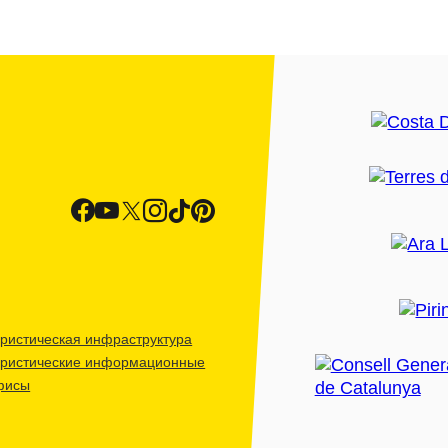
ристическая инфраструктура
уристические информационные
фисы