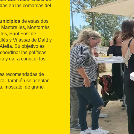
adas en las comarcas del
unicipios
de estas dos
, Martorelles, Montornès
lles, Sant Fost de
lès y Vilassar de Dalt) y
lella. Su objetivo es
oordinar las políticas
orio y dar a conocer los
ades recomendadas de
ra. También se aceptan
a, moscatel de grano