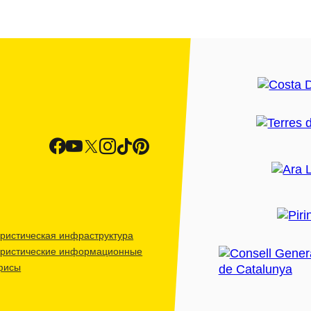
ристическая инфраструктура
уристические информационные
фисы