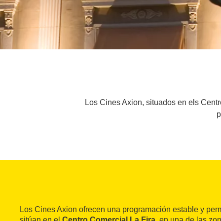
Los Cines Axion, situados en els Centro
p
Los Cines Axion ofrecen una programación estable y pe
sitúan en el
Centro Comercial La Fira
, en una de las zo