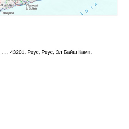
, , , , 43201, Реус, Реус, Эл Байш Камп,