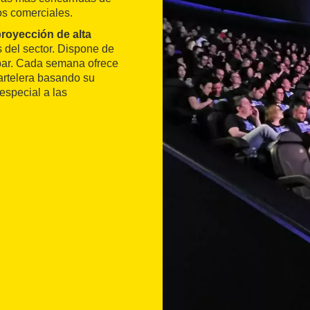
os comerciales.
royección de alta
s del sector. Dispone de
bar. Cada semana ofrece
cartelera basando su
especial a las