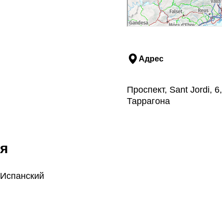
Адрес
Проспект, Sant Jordi, 6
Таррагона
я
 Испанский