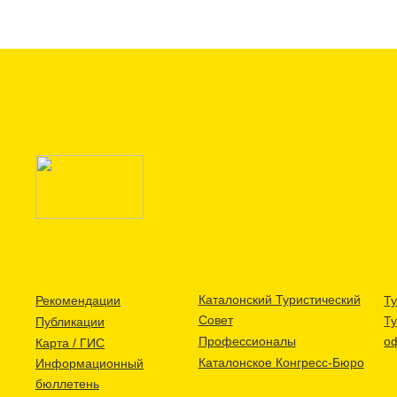
Каталонский Туристический
Рекомендации
Ту
Совет
Т
Публикации
Профессионалы
о
Карта / ГИС
Каталонское Конгресс-Бюро
Информационный
бюллетень