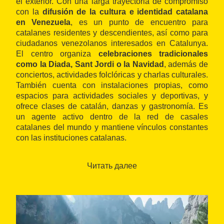
el exterior. Con una larga trayectoria de compromiso
con la
difusión de la cultura e identidad catalana
en Venezuela
, es un punto de encuentro para
catalanes residentes y descendientes, así como para
ciudadanos venezolanos interesados en Catalunya.
El centro organiza
celebraciones tradicionales
como la Diada, Sant Jordi o la Navidad
, además de
conciertos, actividades folclóricas y charlas culturales.
También cuenta con instalaciones propias, como
espacios para actividades sociales y deportivas, y
ofrece clases de catalán, danzas y gastronomía. Es
un agente activo dentro de la red de casales
catalanes del mundo y mantiene vínculos constantes
con las instituciones catalanas.
Su principal objetivo es preservar y proyectar el
patrimonio cultural catalán, contribuyendo a la
Читать далее
cohesión comunitaria y al diálogo intercultural con el
entorno venezolano.