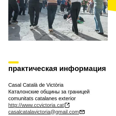
практическая информация
Casal Català de Victòria
Каталонские общины за границей
comunitats catalanes exterior
http://www.ccvictoria.cat
casalcatalavictoria@gmail.com