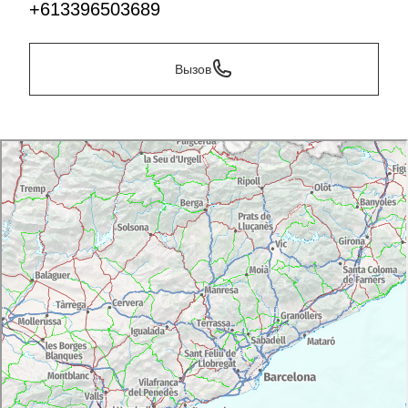
+613396503689
Вызов