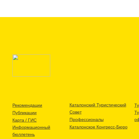
Каталонский Туристический
Рекомендации
Ту
Совет
Т
Публикации
Профессионалы
о
Карта / ГИС
Каталонское Конгресс-Бюро
Информационный
бюллетень