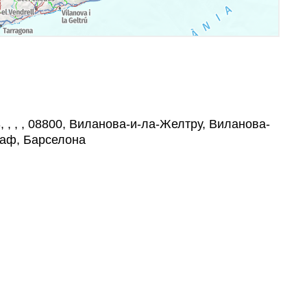
3, , , , 08800, Виланова-и-ла-Желтру, Виланова-
раф, Барселона