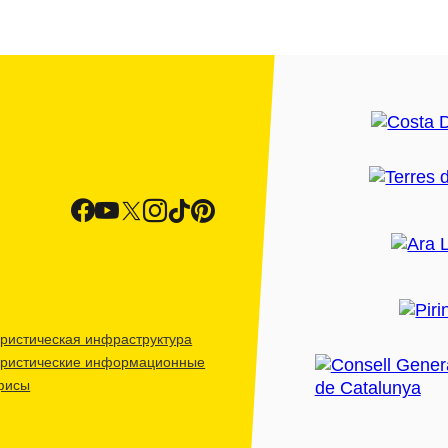
ристическая инфраструктура
уристические информационные
фисы