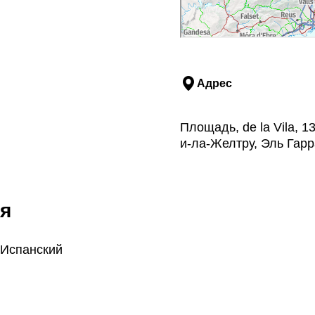
Адрес
Площадь, de la Vila, 1
и-ла-Желтру, Эль Гар
я
 Испанский