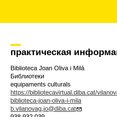
практическая информа
Biblioteca Joan Oliva i Milà
Библиотеки
equipaments culturals
https://bibliotecavirtual.diba.cat/vilanov
biblioteca-joan-oliva-i-mila
b.vilanovag.jo@diba.cat
938 932 039