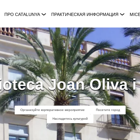
ПРО CATALUNYA
ПРАКТИЧЕСКАЯ ИНФОРМАЦИЯ
MIC
ioteca Joan Oliva i
Организуйте корпоративное мероприятие
Посетите город
Насладитесь культурой