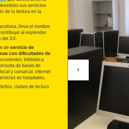
tensibles sus servicios
n de la lectura en la
arcelona, lleva el nombre
contribuyó al esplendor
s del XX.
ne de
servicio de
nas con dificultades de
ocumentos, biblioteca
 consulta de bases de
ocal y comarcal, internet
ervicios en hospitales.
adultos, clubes de lectura