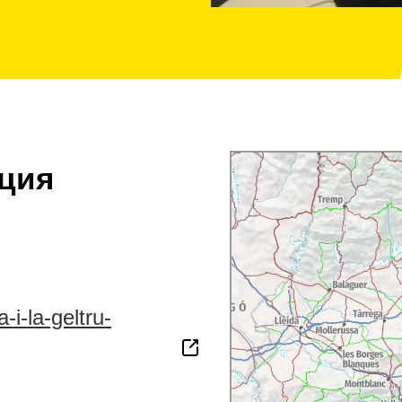
ция
a-i-la-geltru-