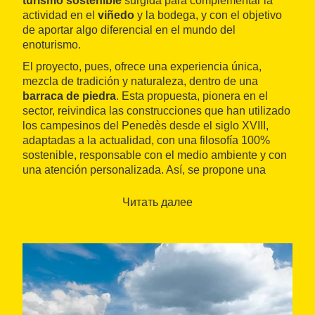
turismo sostenible
surgida para complementar la
actividad en el
viñedo
y la bodega, y con el objetivo
de aportar algo diferencial en el mundo del
enoturismo.
El proyecto, pues, ofrece una experiencia única,
mezcla de tradición y naturaleza, dentro de una
barraca de piedra
. Esta propuesta, pionera en el
sector, reivindica las construcciones que han utilizado
los campesinos del Penedès desde el siglo XVIII,
adaptadas a la actualidad, con una filosofía 100%
sostenible, responsable con el medio ambiente y con
una atención personalizada. Así, se propone una
estancia para dos personas en una barraca de
piedra totalmente reformada
, con
cata de vinos
de
Читать далее
Foresta y la posibilidad de complementarlo con un
desayuno
y/o una
cena
completos.