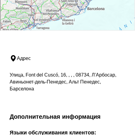
Адрес
Улица, Font del Cuscó, 16, , , , 08734, Л'Арбосар,
Авиньонет-дель-Пенедес, Альт Пенедес,
Барселона
Дополнительная информация
Языки обслуживания клиентов: