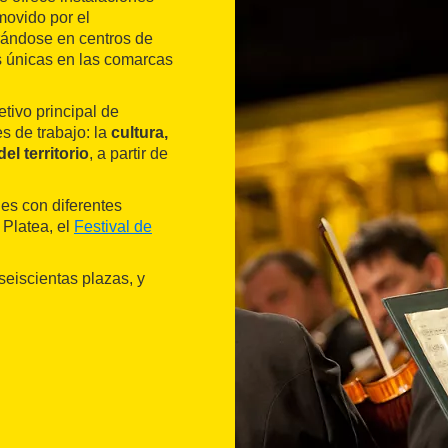
movido por el
irándose en centros de
as únicas en las comarcas
tivo principal de
es de trabajo: la
cultura,
l territorio
, a partir de
des con diferentes
 Platea, el
Festival de
seiscientas plazas, y