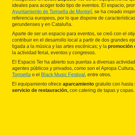
ideales para acoger todo tipo de eventos. El espacio, pro
Ayuntamiento de Torroella de Montgrí
, se ha creado insp
referencia europeos, por lo que dispone de característic
gerundenses y en Cataluña.
Aparte de ser un espacio para eventos, se creó con el obje
contribuir en el desarrollo local a partir de dos grandes ej
ligada a la música y las artes escénicas; y la
promoción de
la actividad ferial, eventos y congresos.
El Espacio Ter ha abierto sus puertas a diversas activida
agentes públicos y privados, como son el Apropa Cultura,
Torroella
o el
Black Music Festival
, entre otros.
El equipamiento ofrece
aparcamiento
gratuito con hasta 
servicio de restauración,
con catering de tapas y copas.