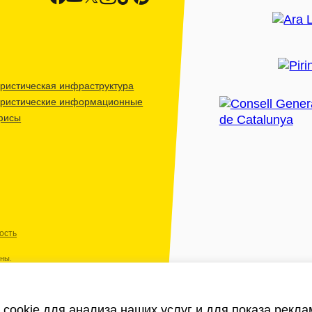
ристическая инфраструктура
уристические информационные
фисы
ость
ены.
cookie для анализа наших услуг и для показа рекл