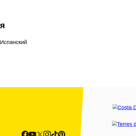
я
 Испанский