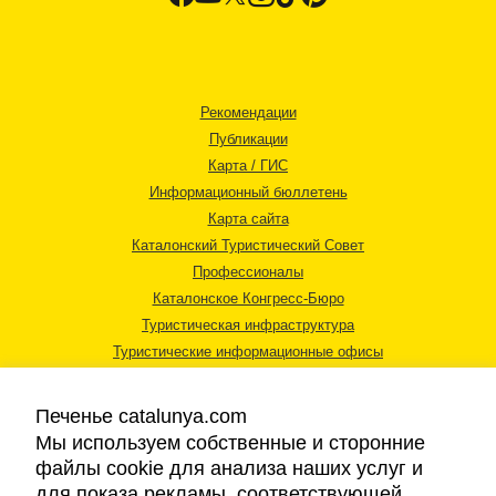
Рекомендации
Публикации
Карта / ГИС
Информационный бюллетень
Карта сайта
Каталонский Туристический Совет
Профессионалы
Каталонское Конгресс-Бюро
Туристическая инфраструктура
Туристические информационные офисы
Печенье catalunya.com
Мы используем собственные и сторонние
файлы cookie для анализа наших услуг и
для показа рекламы, соответствующей