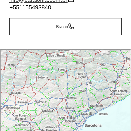
+551155493840
Вызов