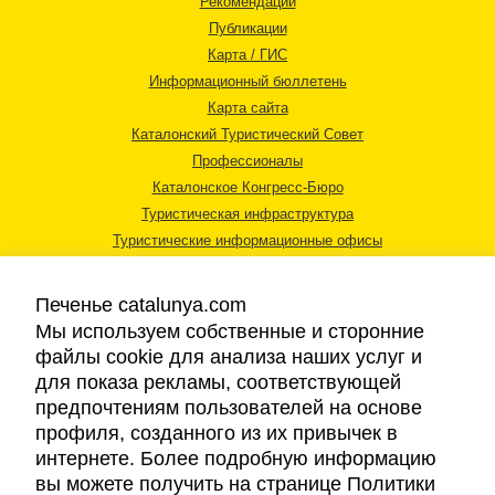
Рекомендации
Публикации
Карта / ГИС
Информационный бюллетень
Карта сайта
Каталонский Туристический Совет
Профессионалы
Каталонское Конгресс-Бюро
Туристическая инфраструктура
Туристические информационные офисы
Печенье catalunya.com
Мы используем собственные и сторонние
файлы cookie для анализа наших услуг и
для показа рекламы, соответствующей
Правовая информация
предпочтениям пользователей на основе
Политика конфиденциальности
профиля, созданного из их привычек в
Cookies
интернете. Более подробную информацию
Доступность
вы можете получить на странице Политики