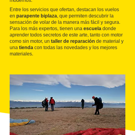
modernos.
Entre los servicios que ofertan, destacan los vuelos
en
parapente biplaza
, que permiten descubrir la
sensación de volar de la manera más fácil y segura.
Para los más expertos, tienen una
escuela
donde
aprender todos secretos de este arte, tanto con motor
como sin motor, un
taller de reparación
de material y
una
tienda
con todas las novedades y los mejores
materiales.