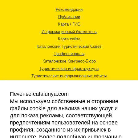
Рекомендации
Публикации
Карта / ГИС
Информационный бюллетень
Карта сайта
Каталонский Туристический Совет
Профессионалы
Каталонское Конгресс-Бюро
Туристическая инфраструктура
Туристические информационные офисы
Печенье catalunya.com
Мы используем собственные и сторонние
файлы cookie для анализа наших услуг и
для показа рекламы, соответствующей
Правовая информация
предпочтениям пользователей на основе
Политика конфиденциальности
профиля, созданного из их привычек в
Cookies
интернете. Более подробную информацию