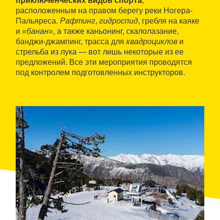
приключенческих видов спорта
,
расположенным на правом берегу реки Ногера-
Пальяреса.
Рафтинг
,
гидроспид
, гребля на каяке
и
«банан»
, а также каньонинг, скалолазание,
банджи-джампинг, трасса для
квадроциклов
и
стрельба из лука — вот лишь некоторые из ее
предложений. Все эти мероприятия проводятся
под контролем подготовленных инструкторов.