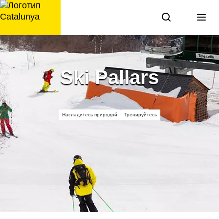
перейти
к
содержанию
Ski Pallars
Насладитесь природой
Тренируйтесь