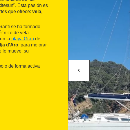
kitesurf". Esta pasión es
rtes que ofrece:
vela
,
Santi se ha formado
écnico de vela.
 en la
playa Gran
de
tja d'Aro
, para mejorar
ue le mueve, su
solo de forma activa