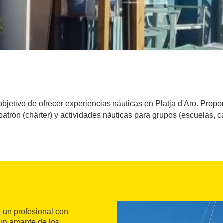
bjetivo de ofrecer experiencias náuticas en Platja d'Aro. Propon
patrón (chárter) y actividades náuticas para grupos (escuelas, ca
, un profesional con
 un amante de los