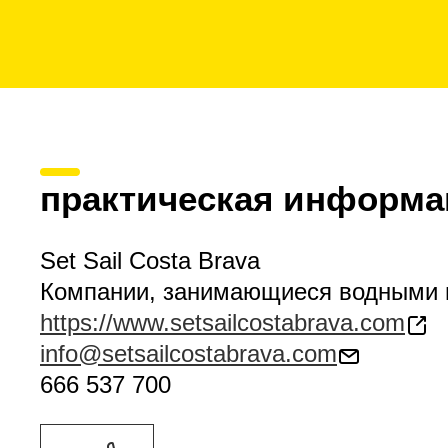
практическая информа
Set Sail Costa Brava
Компании, занимающиеся водными 
https://www.setsailcostabrava.com
info@setsailcostabrava.com
666 537 700