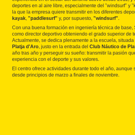
deportes en al aire libre, especialmente del "windsurf" y "
la que la empresa quiere transmitir en los diferentes depo
kayak
,
"paddlesurf"
y, por supuesto,
"windsurf"
.
Con una buena formación en ingeniería técnica de base, 
como director deportivo obteniendo el grado superior de t
Actualmente, se dedica plenamente a la escuela, situada
Platja d'Aro
, justo en la entrada del
Club Náutico de Pla
año tras año y perseguir su sueño: transmitir la pasión q
experiencia con el deporte y sus valores.
El centro ofrece actividades durante todo el año, aunque 
desde principios de marzo a finales de noviembre.