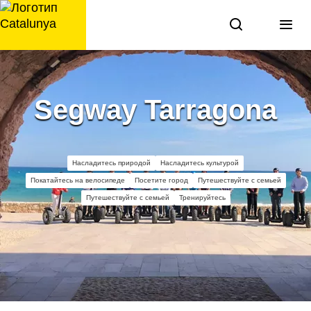
перейти
к
содержанию
Segway Tarragona
Насладитесь природой
Насладитесь культурой
Покатайтесь на велосипеде
Посетите город
Путешествуйте с семьей
Путешествуйте с семьей
Тренируйтесь