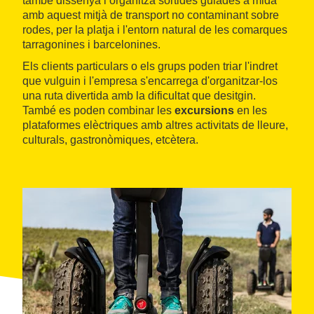
també dissenya i organitza sortides guiades a mida
amb aquest mitjà de transport no contaminant sobre
rodes, per la platja i l'entorn natural de les comarques
tarragonines i barcelonines.
Els clients particulars o els grups poden triar l'indret
que vulguin i l'empresa s'encarrega d'organitzar-los
una ruta divertida amb la dificultat que desitgin.
També es poden combinar les
excursions
en les
plataformes elèctriques amb altres activitats de lleure,
culturals, gastronòmiques, etcètera.