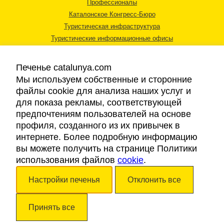
Профессионалы
Каталонское Конгресс-Бюро
Туристическая инфраструктура
Туристические информационные офисы
Печенье catalunya.com
Мы используем собственные и сторонние
файлы cookie для анализа наших услуг и
для показа рекламы, соответствующей
Правовая информация
предпочтениям пользователей на основе
Политика конфиденциальности
профиля, созданного из их привычек в
Cookies
интернете. Более подробную информацию
Доступность
вы можете получить на странице Политики
использования файлов
cookie
.
Авторские права © 2026. Каталонский Туристический Совет. Все права
Настройки печенья
Отклонить все
защищены.
Принять все