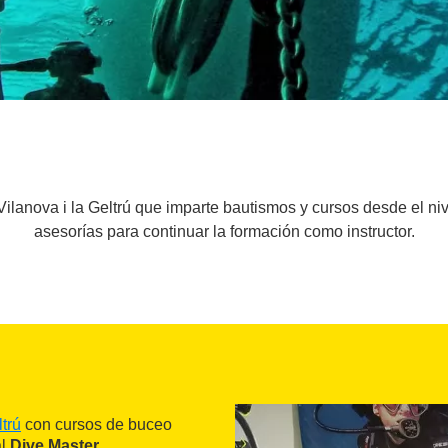
lanova i la Geltrú que imparte bautismos y cursos desde el nive
asesorías para continuar la formación como instructor.
ltrú
con cursos de buceo
al
Dive Master
.