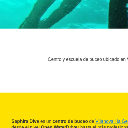
Centro y escuela de buceo ubicado en Vi
Saphira Dive
es un
centro de buceo
de
Vilanova i la Ge
desde el nivel
Open WaterDriver
hasta el más profesion