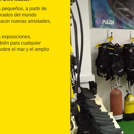
 pequeños, a partir de
ionados del mundo
hacer nuevas amistades,
a exposiciones,
bién para cualquier
obre el mar y el amplio