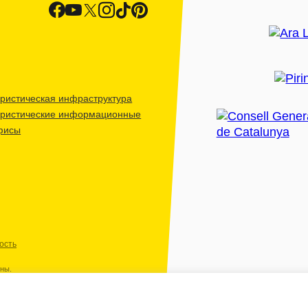
ристическая инфраструктура
уристические информационные
фисы
ость
ены.