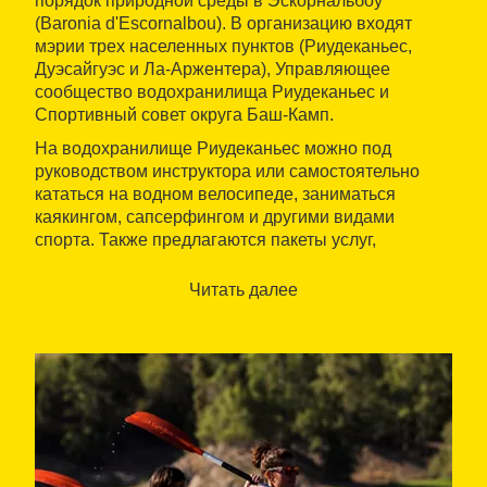
порядок природной среды в Эскорнальбоу
(Baronia d'Escornalbou). В организацию входят
мэрии трех населенных пунктов (Риудеканьес,
Дуэсайгуэс и Ла-Аржентера), Управляющее
сообщество водохранилища Риудеканьес и
Спортивный совет округа Баш-Камп.
На водохранилище Риудеканьес можно под
руководством инструктора или самостоятельно
кататься на водном велосипеде, заниматься
каякингом, сапсерфингом и другими видами
спорта. Также предлагаются пакеты услуг,
включающие различные виды занятий на природе,
с учетом запросов клиента. Имеются раздевалки,
Читать далее
туалеты и автоматы по продаже напитков и
снеков.
В этом же природном регионе можно выбрать
другой вид деятельности: походы с гидом, конные
маршруты и другое. Кроме того, в окрестностях
большой выбор ресторанов.