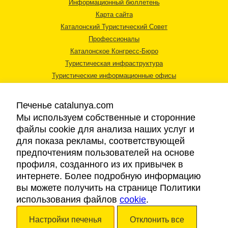
Информационный бюллетень
Карта сайта
Каталонский Туристический Совет
Профессионалы
Каталонское Конгресс-Бюро
Туристическая инфраструктура
Туристические информационные офисы
Печенье catalunya.com
Мы используем собственные и сторонние
файлы cookie для анализа наших услуг и
для показа рекламы, соответствующей
Правовая информация
предпочтениям пользователей на основе
Политика конфиденциальности
профиля, созданного из их привычек в
Cookies
интернете. Более подробную информацию
Доступность
вы можете получить на странице Политики
использования файлов
cookie
.
Авторские права © 2026. Каталонский Туристический Совет. Все права
Настройки печенья
Отклонить все