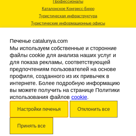
Профессионалы
Каталонское Конгресс-Бюро
Туристическая инфраструктура
Туристические информационные офисы
Печенье catalunya.com
Мы используем собственные и сторонние
файлы cookie для анализа наших услуг и
для показа рекламы, соответствующей
Правовая информация
предпочтениям пользователей на основе
Политика конфиденциальности
профиля, созданного из их привычек в
Cookies
интернете. Более подробную информацию
Доступность
вы можете получить на странице Политики
использования файлов
cookie
.
Авторские права © 2026. Каталонский Туристический Совет. Все права
Настройки печенья
Отклонить все
защищены.
Принять все