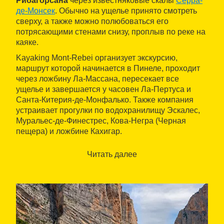
Рибагорсана
через известняковые скалы
Серра-
де-Монсек
. Обычно на ущелье принято смотреть
сверху, а также можно полюбоваться его
потрясающими стенами снизу, проплыв по реке на
каяке.
Kayaking Mont-Rebei организует экскурсию,
маршрут которой начинается в Пинеле, проходит
через ложбину Ла-Массана, пересекает все
ущелье и завершается у часовен Ла-Пертуса и
Санта-Китерия-де-Монфалько. Также компания
устраивает прогулки по водохранилищу Эскалес,
Муральес-де-Финестрес, Кова-Негра (Черная
пещера) и ложбине Кахигар.
По желанию клиента Kayaking Mont-Rebei может
Читать далее
организовать размещение
в хостеле или в
сельском отеле.