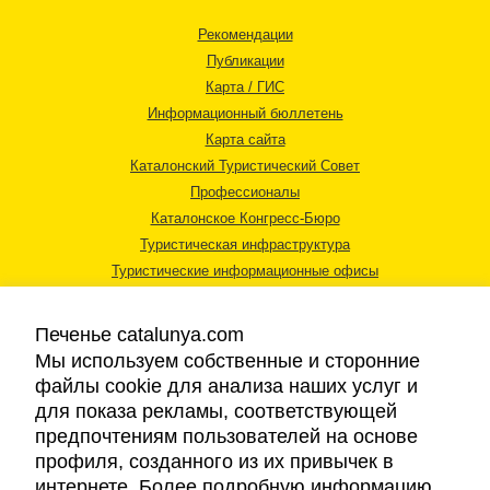
Рекомендации
Публикации
Карта / ГИС
Информационный бюллетень
Карта сайта
Каталонский Туристический Совет
Профессионалы
Каталонское Конгресс-Бюро
Туристическая инфраструктура
Туристические информационные офисы
Печенье catalunya.com
Мы используем собственные и сторонние
файлы cookie для анализа наших услуг и
для показа рекламы, соответствующей
Правовая информация
предпочтениям пользователей на основе
Политика конфиденциальности
профиля, созданного из их привычек в
Cookies
интернете. Более подробную информацию