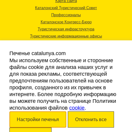
Карта сайта
Каталонский Туристический Совет
Профессионалы
Каталонское Конгресс-Бюро
Туристическая инфраструктура
Туристические информационные офисы
Печенье catalunya.com
Мы используем собственные и сторонние
файлы cookie для анализа наших услуг и
для показа рекламы, соответствующей
Правовая информация
предпочтениям пользователей на основе
Политика конфиденциальности
профиля, созданного из их привычек в
Cookies
интернете. Более подробную информацию
Доступность
вы можете получить на странице Политики
использования файлов
cookie
.
Авторские права © 2026. Каталонский Туристический Совет. Все права
Настройки печенья
Отклонить все
защищены.