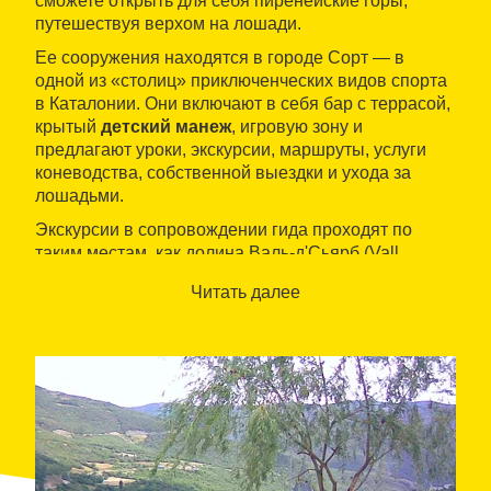
сможете открыть для себя пиренейские горы,
путешествуя верхом на лошади.
Ее сооружения находятся в городе Сорт — в
одной из «столиц» приключенческих видов спорта
в Каталонии. Они включают в себя бар с террасой,
крытый
детский манеж
, игровую зону и
предлагают уроки, экскурсии, маршруты, услуги
коневодства, собственной выездки и ухода за
лошадьми.
Экскурсии в сопровождении гида проходят по
таким местам, как долина Валь-д'Сьярб (Vall
d'Siarb) и Природный парк «Альт-Пиринэу» и
Читать далее
наполнены посещениями маленьких горных
деревушек, музеев и эмблематичными пейзажами.