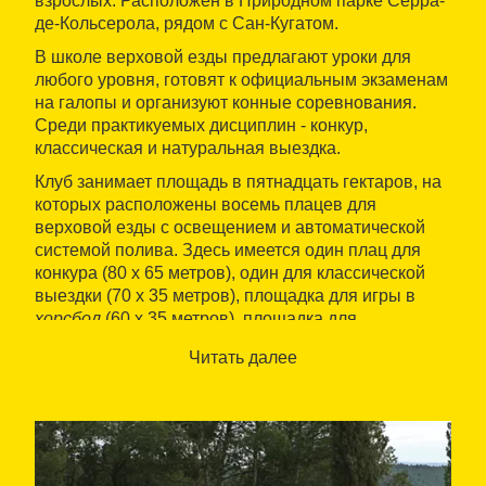
взрослых. Расположен в Природном парке Серра-
де-Кольсерола, рядом с Сан-Кугатом.
В школе верховой езды предлагают уроки для
любого уровня, готовят к официальным экзаменам
на галопы и организуют конные соревнования.
Среди практикуемых дисциплин - конкур,
классическая и натуральная выездка.
Клуб занимает площадь в пятнадцать гектаров, на
которых расположены восемь плацев для
верховой езды с освещением и автоматической
системой полива. Здесь имеется один плац для
конкура (80 х 65 метров), один для классической
выездки (70 х 35 метров), площадка для игры в
хорсбол
(60 х 35 метров), площадка для
PonyGames
(45 х 20 метров), для иппотерапии (35
Читать далее
х 20 метров) и три многофункциональных
площадки (20 х 15 метров). Центр может
разместить в общей сложности 150 лошадей и
располагает пятьюдесятью
паддоками
.
Также здесь организуют детские лагеря,