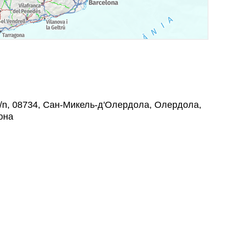
, s/n, 08734, Сан-Микель-д'Олердола, Олердола,
она