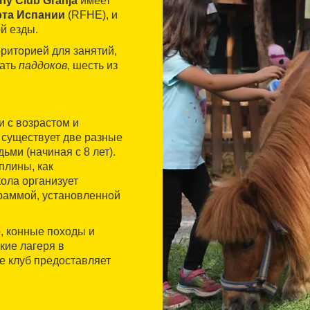
ny Club Granja
имеет
рта Испании
(RFHE), и
й езды.
риторией для занятий,
цать
паддоков
, шесть из
и с возрастом и
 существует две разные
дьми (начиная с 8 лет).
плины, как
кола организует
граммой, установленной
, конные походы и
кие лагеря в
е клуб предоставляет