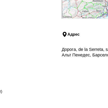
Адрес
Дорога, de la Serreta
Альт Пенедес, Барсел
т)