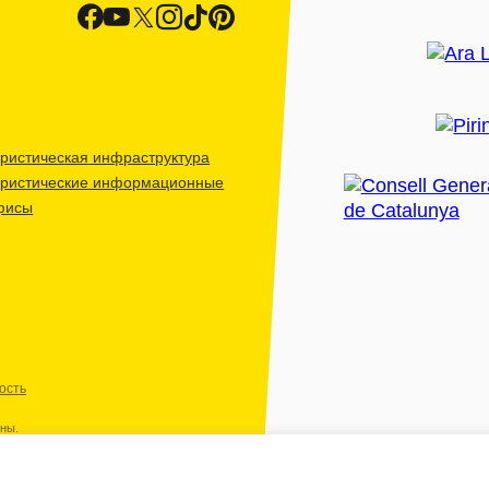
ристическая инфраструктура
уристические информационные
фисы
ость
ены.