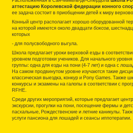
Расположенная в Сан-Микель-де-Олердола
школа Po
аттестацию Королевской федерации конного спо
ее задача состоит в приобщении детей к миру верхово
Конный центр располагает хорошо оборудованной тер
на которой имеются около двадцати
боксов
, шестнад
которых
- для полусвободного выгула.
Школа предлагает уроки верховой езды в соответстви
уровнем подготовки учеников. Для начального уровня
группы: одна для езды на пони (4-7 лет) и одна с лоша
На самом продвинутом уровне изучаются такие дисци
классическая выездка, конкур и Pony Games. Также ш
конкурсы и экзамены на галопы в соответствии с про
RFHE.
Среди других мероприятий, которые предлагает центр
экскурсии, прогулки на пони, посещение фермы и детс
пасхальные, Рождественские и летние каникулы. Такж
услуги пансиона для лошадей и сеансы иппотерапии.