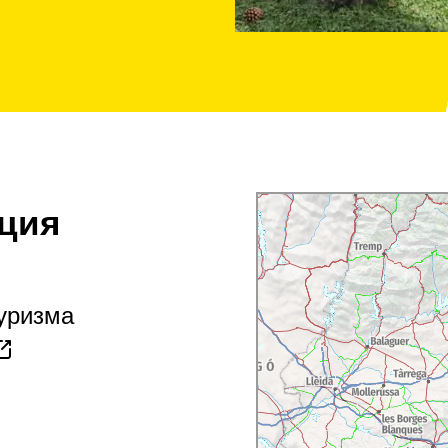
ция
туризма