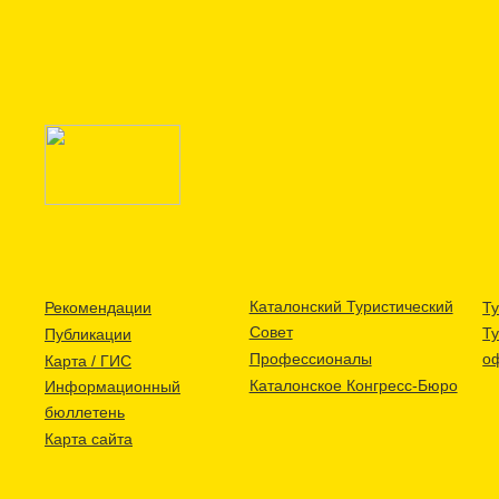
Каталонский Туристический
Рекомендации
Ту
Совет
Т
Публикации
Профессионалы
о
Карта / ГИС
Каталонское Конгресс-Бюро
Информационный
бюллетень
Карта сайта