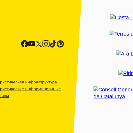
ристическая инфраструктура
уристические информационные
фисы