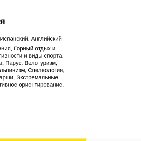
я
 Испанский, Английский
ния, Горный отдых и
тивности и виды спорта,
э, Парус, Велотуризм,
Альпинизм, Спелеология,
Марши, Экстремальные
тивное ориентирование,