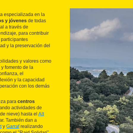
 especializada en la
os y jóvenes
de todas
al a través de
ndizaje, para contribuir
s participantes
ad y la preservación del
habilidades y valores como
 y fomento de la
onfianza, el
flexión y la capacidad
cooperación con los demás
leza para
centros
ando actividades de
 de nieve) hasta el
Alt
ar. También dan a
t
y
Garraf
realizando
como el "Raid Solidari",