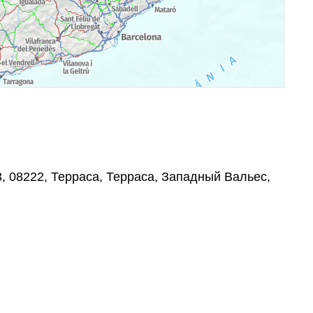
 3, 08222, Терраса, Терраса, Западный Вальес,