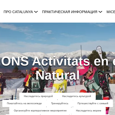
ПРО CATALUNYA
ПРАКТИЧЕСКАЯ ИНФОРМАЦИЯ
MIC
NS Activitats en 
Natural
Насладитесь природой
Насладитесь культурой
Покатайтесь на велосипеде
Тренируйтесь
Путешествуйте с семьей
Организуйте корпоративное мероприятие
Насладитесь морем