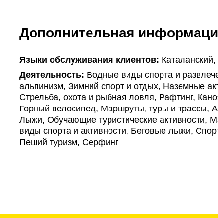
Дополнительная информаци
Языки обслуживания клиентов:
Каталанский,
Деятельность:
Водные виды спорта и развлече
альпинизм, Зимний спорт и отдых, Наземные ак
Стрельба, охота и рыбная ловля, Рафтинг, Кано
Горный велосипед, Маршруты, туры и трассы, 
Лыжи, Обучающие туристические активности, 
виды спорта и активности, Беговые лыжи, Спор
Пеший туризм, Серфинг