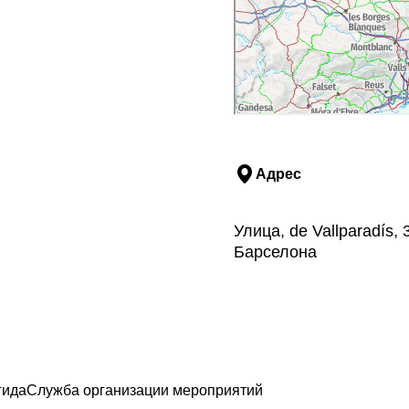
Адрес
Улица, de Vallparadís,
Барселона
гида
Служба организации мероприятий