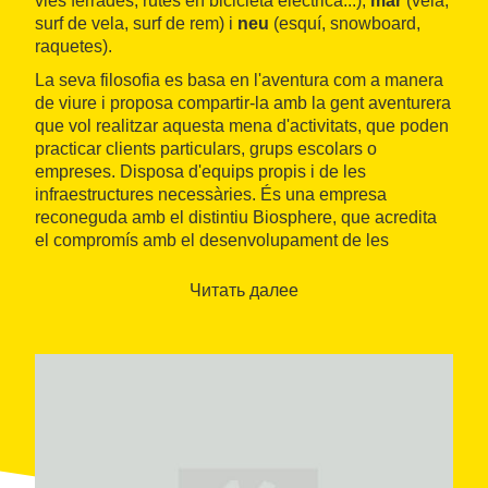
vies ferrades, rutes en bicicleta elèctrica...),
mar
(vela,
surf de vela, surf de rem) i
neu
(esquí, snowboard,
raquetes).
La seva filosofia es basa en l'aventura com a manera
de viure i proposa compartir-la amb la gent aventurera
que vol realitzar aquesta mena d'activitats, que poden
practicar clients particulars, grups escolars o
empreses. Disposa d'equips propis i de les
infraestructures necessàries. És una empresa
reconeguda amb el distintiu Biosphere, que acredita
el compromís amb el desenvolupament de les
activitats de manera
sostenible amb el medi
ambient
.
Читать далее