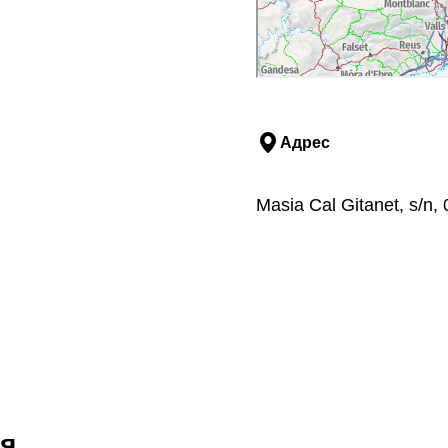
Адрес
Masia Cal Gitanet, s/n
я