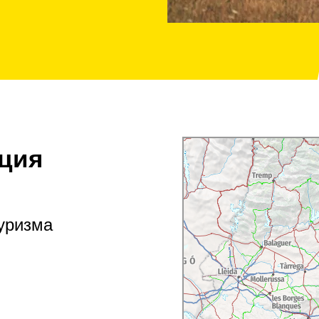
ция
туризма