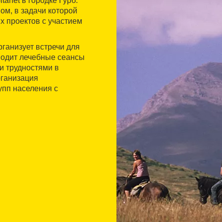
tanet в городке Гурб.
ом, в задачи которой
х проектов с участием
рганизует встречи для
водит лечебные сеансы
и трудностями в
рганизация
упп населения с