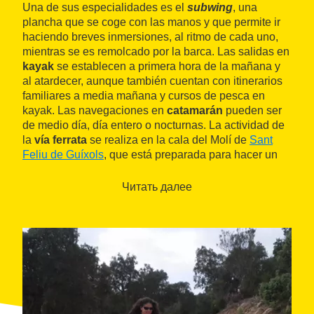
Una de sus especialidades es el
subwing
, una
plancha que se coge con las manos y que permite ir
haciendo breves inmersiones, al ritmo de cada uno,
mientras se es remolcado por la barca. Las salidas en
kayak
se establecen a primera hora de la mañana y
al atardecer, aunque también cuentan con itinerarios
familiares a media mañana y cursos de pesca en
kayak. Las navegaciones en
catamarán
pueden ser
de medio día, día entero o nocturnas. La actividad de
la
vía ferrata
se realiza en la cala del Molí de
Sant
Feliu de Guíxols
, que está preparada para hacer un
recorrido paralelo al mar, paseando por acantilados y
cruzando puentes tibetanos.
Читать далее