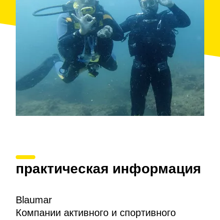
y están homologados como profesionales técnicos
para realizar dichas labores.
Para quien no haya practicado nunca el
submarinismo, la
Escuela de Buceo
abre las puertas
al mundo submarino, para encontrar el curso que más
se adapte a las necesidades de cada uno. Con los
cursos se obtiene una titulación de validez mundial.
Blaumar es una empresa adherida a Costa
Barcelona, destinación con certificación Biosphere
desde el 2017.
практическая информация
Blaumar
Компании активного и спортивного