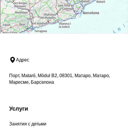
Адрес
Порт, Mataró, Mòdul B2, 08301, Матаро, Матаро,
Маресме, Барселона
Услуги
Занятия с детьми