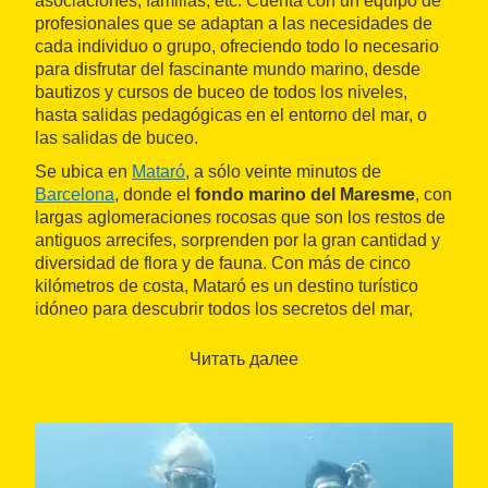
asociaciones, familias, etc. Cuenta con un equipo de
profesionales que se adaptan a las necesidades de
cada individuo o grupo, ofreciendo todo lo necesario
para disfrutar del fascinante mundo marino, desde
bautizos y cursos de buceo de todos los niveles,
hasta salidas pedagógicas en el entorno del mar, o
las salidas de buceo.
Se ubica en
Mataró
, a sólo veinte minutos de
Barcelona
, donde el
fondo marino del Maresme
, con
largas aglomeraciones rocosas que son los restos de
antiguos arrecifes, sorprenden por la gran cantidad y
diversidad de flora y de fauna. Con más de cinco
kilómetros de costa, Mataró es un destino turístico
idóneo para descubrir todos los secretos del mar,
tanto desde la superficie como buceando.
Читать далее
Está abierto todo el año y realiza más de 600 salidas
al año.
Además, el establecimiento cuenta con un
servicio
de venta, alquiler y reparación de material
subacuático
, cuyos profesionales tienen certificación