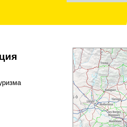
ция
туризма