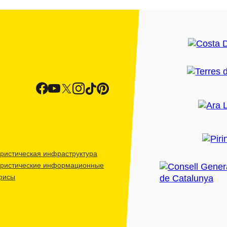
ристическая инфраструктура
уристические информационные
фисы