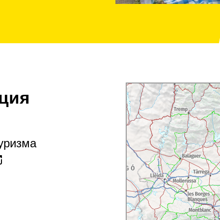
ция
туризма