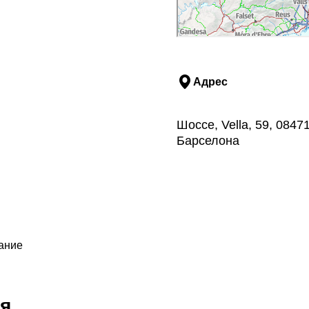
Адрес
Шоссе, Vella, 59, 084
Барселона
ание
я