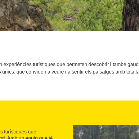
xperiències turístiques que permeten descobrir i també gaudir del
 únics, que conviden a veure i a sentir els paisatges amb tota la
s turístiques que
ori. Amb un equip que té