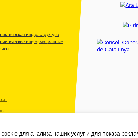
ристическая инфраструктура
уристические информационные
фисы
ость
ены.
cookie для анализа наших услуг и для показа рекл