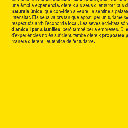
una àmplia experiència, ofereix als seus clients tot tipus
d
naturals únics
, que conviden a veure i a sentir els paisa
intensitat. Els seus valors fan que aposti per un turisme
s
respectuós amb l'economia local. Les seves activitats són
d'amics i per a famílies
, però també per a empreses. Si e
d'experiències no és suficient, també ofereix
propostes p
manera diferent i autèntica de fer turisme.