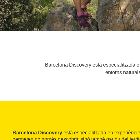
Barcelona Discovery està especialitzada en e
entorns naturals
Barcelona Discovery
està especialitzada en experièncie
permeten no només descobrir, sinó també gaudir del territ