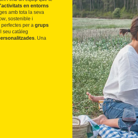
'activitats en entorns
tges amb tota la seva
low
, sostenible i
 perfectes per a
grups
l seu catàleg
ersonalitzades
. Una