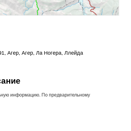
691, Агер, Агер, Ла Ногера, Ллейда
сание
ьную информацию. По предварительному