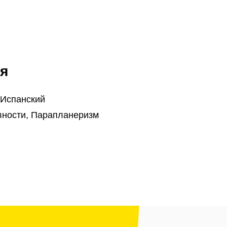
я
 Испанский
вности, Парапланеризм