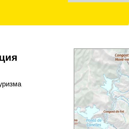
ция
туризма