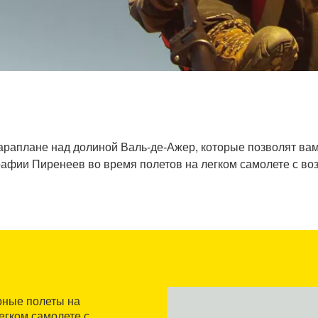
параплане над долиной Валь-де-Ажер, которые позволят ва
афии Пиренеев во время полетов на легком самолете с во
рные полеты на
егком самолете с