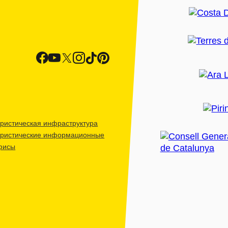
ристическая инфраструктура
уристические информационные
фисы