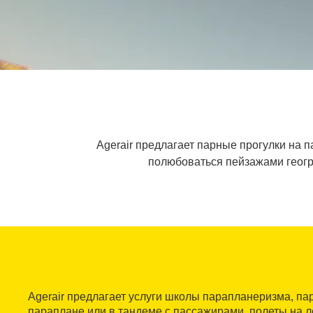
Agerair предлагает парные прогулки на 
полюбоваться пейзажами геогр
Agerair предлагает услуги школы парапланеризма, па
параплане или в тандеме с пассажирами, полеты на л