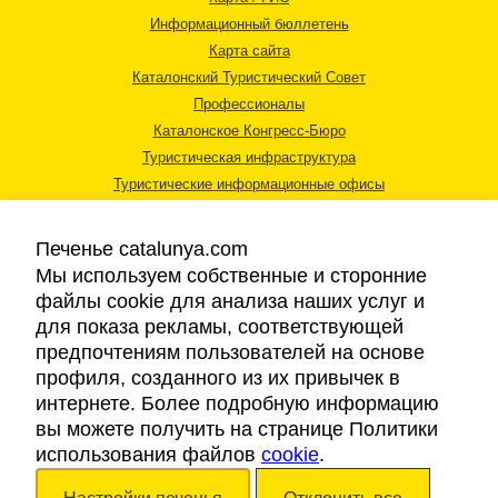
Информационный бюллетень
Карта сайта
Каталонский Туристический Совет
Профессионалы
Каталонское Конгресс-Бюро
Туристическая инфраструктура
Туристические информационные офисы
Печенье catalunya.com
Мы используем собственные и сторонние
файлы cookie для анализа наших услуг и
для показа рекламы, соответствующей
Правовая информация
предпочтениям пользователей на основе
Политика конфиденциальности
профиля, созданного из их привычек в
Cookies
интернете. Более подробную информацию
Доступность
вы можете получить на странице Политики
использования файлов
cookie
.
Авторские права © 2026. Каталонский Туристический Совет. Все права