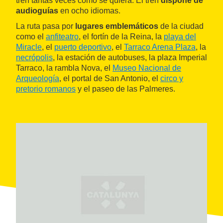
tren tantas veces como se quiera. El tren
dispone de
audioguías
en ocho idiomas.
La ruta pasa por
lugares emblemáticos
de la ciudad
como el
anfiteatro
, el fortín de la Reina, la
playa del
Miracle
, el
puerto deportivo
, el
Tarraco Arena Plaza
, la
necrópolis
, la estación de autobuses, la plaza Imperial
Tarraco, la rambla Nova, el
Museo Nacional de
Arqueología
, el portal de San Antonio, el
circo y
pretorio romanos
y el paseo de las Palmeres.