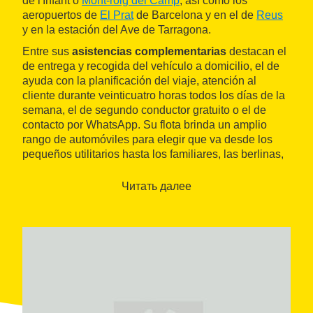
de l'Infant o
Mont-roig del Camp
, así como los
aeropuertos de
El Prat
de Barcelona y en el de
Reus
y en la estación del Ave de Tarragona.
Entre sus
asistencias complementarias
destacan el
de entrega y recogida del vehículo a domicilio, el de
ayuda con la planificación del viaje, atención al
cliente durante veinticuatro horas todos los días de la
semana, el de segundo conductor gratuito o el de
contacto por WhatsApp. Su flota brinda un amplio
rango de automóviles para elegir que va desde los
pequeños utilitarios hasta los familiares, las berlinas,
las furgonetas o los monovolúmenes.
Читать далее