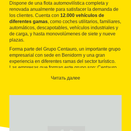
Dispone de una flota automovilística completa y
renovada anualmente para satisfacer la demanda de
los clientes. Cuenta con
12.000 vehículos de
diferentes gamas
, como coches utilitarios, familiares,
automáticos, descapotables, vehículos industriales y
de carga, y hasta monovolúmenes de siete y nueve
plazas.
Forma parte del Grupo Centauro, un importante grupo
empresarial con sede en Benidorm y una gran
experiencia en diferentes ramas del sector turístico.
Las empresas que forman este grupo son: Centauro
Rent a Car, Hotel Levante Club & Spa, Apartamentos
Читать далее
Levante y Luxor Spa & Fitness Center.