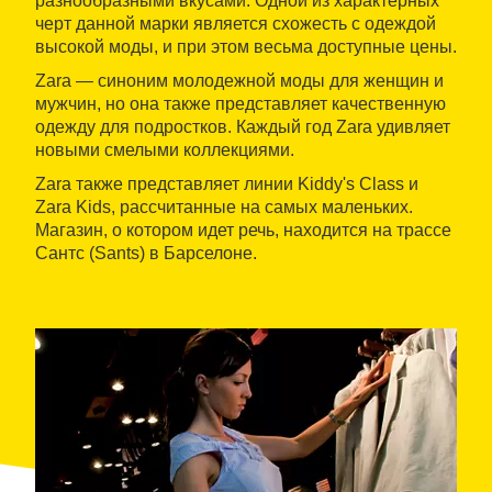
разнообразными вкусами. Одной из характерных
черт данной марки является схожесть с одеждой
высокой моды, и при этом весьма доступные цены.
Zara — синоним молодежной моды для женщин и
мужчин, но она также представляет качественную
одежду для подростков. Каждый год Zara удивляет
новыми смелыми коллекциями.
Zara также представляет линии Kiddy's Class и
Zara Kids, рассчитанные на самых маленьких.
Магазин, о котором идет речь, находится на трассе
Сантс (Sants) в Барселоне.