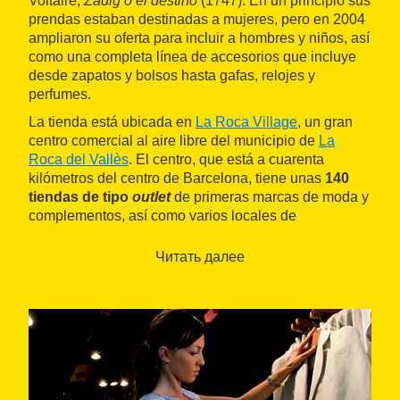
Voltaire,
Zadig o el destino
(1747). En un principio sus
prendas estaban destinadas a mujeres, pero en 2004
ampliaron su oferta para incluir a hombres y niños, así
como una completa línea de accesorios que incluye
desde zapatos y bolsos hasta gafas, relojes y
perfumes.
La tienda está ubicada en
La Roca Village
, un gran
centro comercial al aire libre del municipio de
La
Roca del Vallès
. El centro, que está a cuarenta
kilómetros del centro de Barcelona, tiene unas
140
tiendas de tipo
outlet
de primeras marcas de moda y
complementos, así como varios locales de
restauración.
Читать далее