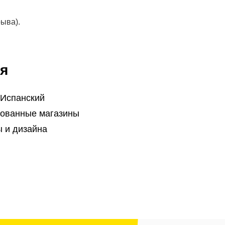
рыва).
я
 Испанский
ованные магазины
 и дизайна