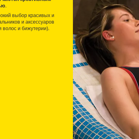
ью
.
рокий выбор красивых и
альников и аксессуаров
я волос и бижутерии).