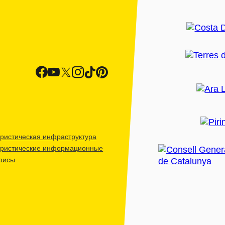
ристическая инфраструктура
уристические информационные
фисы