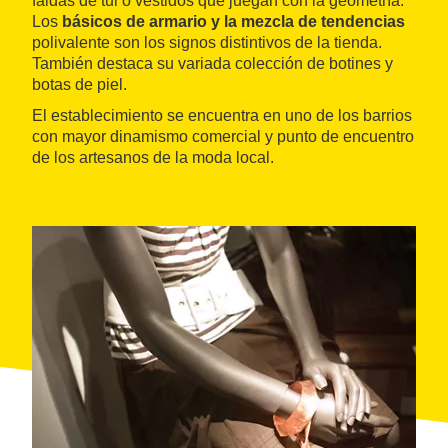
faldas de tul o vestidos que juegan con la geometría.
Los
básicos de armario y la mezcla de tendencias
polivalente son los signos distintivos de la tienda.
También destaca su variada colección de botines y
botas de piel.
El establecimiento se encuentra en uno de los barrios
con mayor dinamismo comercial y punto de encuentro
de los artesanos de la moda local.