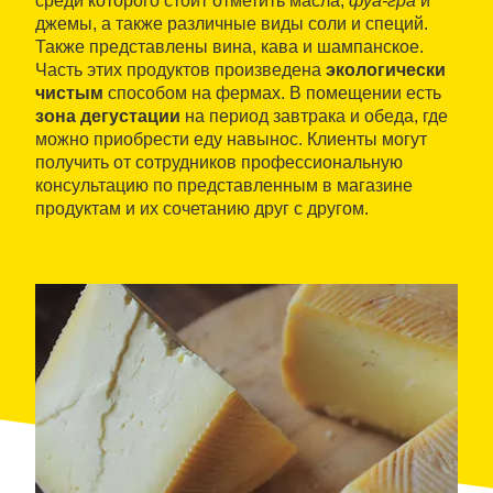
среди которого стоит отметить масла,
фуа-гра
и
джемы, а также различные виды соли и специй.
Также представлены вина, кава и шампанское.
Часть этих продуктов произведена
экологически
чистым
способом на фермах. В помещении есть
зона дегустации
на период завтрака и обеда, где
можно приобрести еду навынос. Клиенты могут
получить от сотрудников профессиональную
консультацию по представленным в магазине
продуктам и их сочетанию друг с другом.