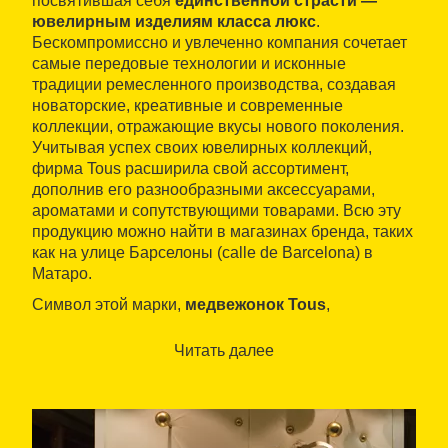
посвятившая себя
единственной страсти —
ювелирным изделиям класса люкс
.
Бескомпромиссно и увлеченно компания сочетает
самые передовые технологии и исконные
традиции ремесленного производства, создавая
новаторские, креативные и современные
коллекции, отражающие вкусы нового поколения.
Учитывая успех своих ювелирных коллекций,
фирма Tous расширила свой ассортимент,
дополнив его разнообразными аксессуарами,
ароматами и сопутствующими товарами. Всю эту
продукцию можно найти в магазинах бренда, таких
как на улице Барселоны (calle de Barcelona) в
Матаро.
Символ этой марки,
медвежонок Tous
,
появившийся в 1985 году с легкой руки Розы
Ориол (Rosa Oriol), нашел путь к сердцам самых
Читать далее
разных людей, молодых душой. Этот трогательный
мишка с округлыми формами призван воскрешать
в нашей памяти самые чудесные воспоминания
детства.