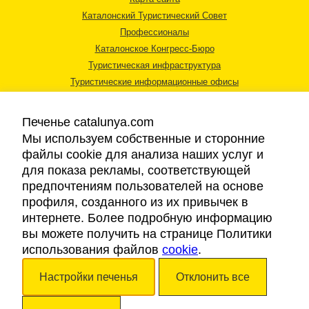
Каталонский Туристический Совет
Профессионалы
Каталонское Конгресс-Бюро
Туристическая инфраструктура
Туристические информационные офисы
Печенье catalunya.com
Мы используем собственные и сторонние
файлы cookie для анализа наших услуг и
для показа рекламы, соответствующей
Правовая информация
предпочтениям пользователей на основе
Политика конфиденциальности
профиля, созданного из их привычек в
Cookies
интернете. Более подробную информацию
Доступность
вы можете получить на странице Политики
использования файлов
cookie
.
Авторские права © 2026. Каталонский Туристический Совет. Все права
Настройки печенья
Отклонить все
защищены.