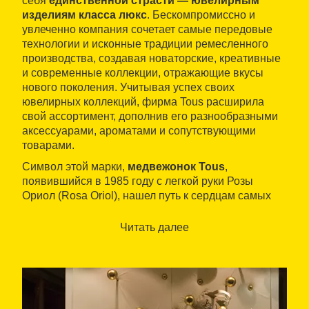
себя
единственной страсти — ювелирным
изделиям класса люкс
. Бескомпромиссно и
увлеченно компания сочетает самые передовые
технологии и исконные традиции ремесленного
производства, создавая новаторские, креативные
и современные коллекции, отражающие вкусы
нового поколения. Учитывая успех своих
ювелирных коллекций, фирма Tous расширила
свой ассортимент, дополнив его разнообразными
аксессуарами, ароматами и сопутствующими
товарами.
Символ этой марки,
медвежонок Tous
,
появившийся в 1985 году с легкой руки Розы
Ориол (Rosa Oriol), нашел путь к сердцам самых
разных людей, молодых душой. Этот трогательный
мишка с округлыми формами призван воскрешать
Читать далее
в нашей памяти самые чудесные воспоминания
детства.