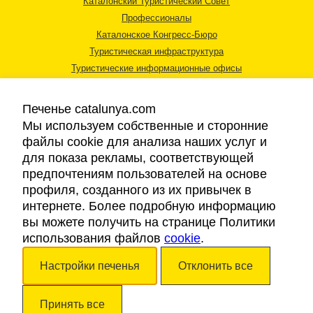
Каталонский Туристический Совет
Профессионалы
Каталонское Конгресс-Бюро
Туристическая инфраструктура
Туристические информационные офисы
Печенье catalunya.com
Мы используем собственные и сторонние
файлы cookie для анализа наших услуг и
для показа рекламы, соответствующей
Правовая информация
предпочтениям пользователей на основе
Политика конфиденциальности
профиля, созданного из их привычек в
Cookies
интернете. Более подробную информацию
Доступность
вы можете получить на странице Политики
использования файлов
cookie
.
Авторские права © 2026. Каталонский Туристический Совет. Все права
Настройки печенья
Отклонить все
защищены.
Принять все