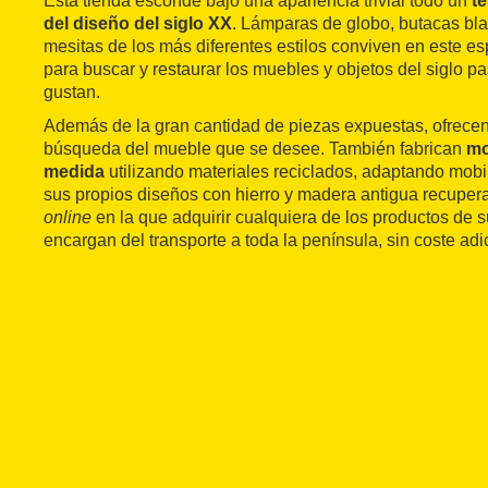
Esta tienda esconde bajo una apariencia trivial todo un
t
del diseño del siglo XX
. Lámparas de globo, butacas bla
mesitas de los más diferentes estilos conviven en este es
para buscar y restaurar los muebles y objetos del siglo 
gustan.
Además de la gran cantidad de piezas expuestas, ofrecen
búsqueda del mueble que se desee. También fabrican
mo
medida
utilizando materiales reciclados, adaptando mobi
sus propios diseños con hierro y madera antigua recuper
online
en la que adquirir cualquiera de los productos de s
encargan del transporte a toda la península, sin coste adi