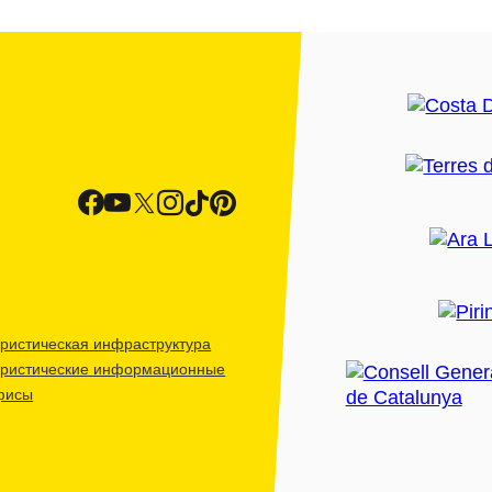
ристическая инфраструктура
уристические информационные
фисы