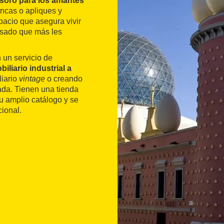
esoro para los amantes
ncas o apliques y
pacio que asegura vivir
pasado que más les
 un servicio de
biliario industrial a
liario
vintage
o creando
ada. Tienen una tienda
u amplio catálogo y se
cional.