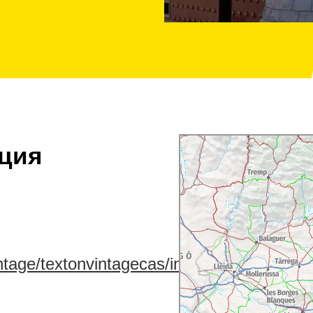
ция
tage/textonvintagecas/inicicas.html