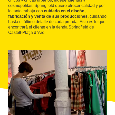
chicos y chicas urbanos, independientes y
cosmopolitas. Springfield quiere ofrecer calidad y por
lo tanto trabaja con
cuidado en el diseño,
fabricación y venta de sus producciones,
cuidando
hasta el último detalle de cada prenda. Esto es lo que
encontrará el cliente en la tienda Springfield de
Castell-Platja d 'Aro.