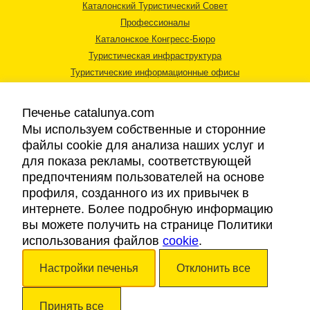
Каталонский Туристический Совет
Профессионалы
Каталонское Конгресс-Бюро
Туристическая инфраструктура
Туристические информационные офисы
Печенье catalunya.com
Мы используем собственные и сторонние
файлы cookie для анализа наших услуг и
для показа рекламы, соответствующей
Правовая информация
предпочтениям пользователей на основе
Политика конфиденциальности
профиля, созданного из их привычек в
Cookies
интернете. Более подробную информацию
Доступность
вы можете получить на странице Политики
использования файлов
cookie
.
Авторские права © 2026. Каталонский Туристический Совет. Все права
Настройки печенья
Отклонить все
защищены.
Принять все