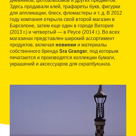
дневников, фотоальбомов и других предметов.
Здесь продавали клей, трафареты букв, фигурки
для аппликации, блеск, фломастеры и т. д. В 2012
году компания открыла свой второй магазин в
Барселоне, затем еще один в городе Витория
(2013 г.) и четвертый — в Реусе (2014 г.). Во всех
магазинах представлен широкий ассортимент
продуктов, включая
новинки
и материалы
собственного бренда
Sra Granger
, под которым
печатаются и производятся коллекции бумаги,
украшений и аксессуаров для
скрапбукинга
.