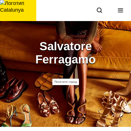
перейти
к
содержанию
Salvatore
Ferragamo
Посетите город