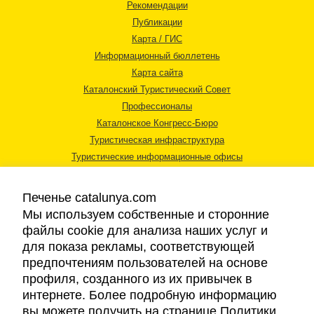
Рекомендации
Публикации
Карта / ГИС
Информационный бюллетень
Карта сайта
Каталонский Туристический Совет
Профессионалы
Каталонское Конгресс-Бюро
Туристическая инфраструктура
Туристические информационные офисы
Печенье catalunya.com
Мы используем собственные и сторонние
файлы cookie для анализа наших услуг и
для показа рекламы, соответствующей
Правовая информация
предпочтениям пользователей на основе
Политика конфиденциальности
профиля, созданного из их привычек в
Cookies
интернете. Более подробную информацию
Доступность
вы можете получить на странице Политики