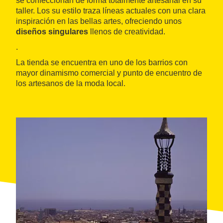
se confeccionan de forma totalmente artesanal en su
taller. Los su estilo traza líneas actuales con una clara
inspiración en las bellas artes, ofreciendo unos
diseños singulares
llenos de creatividad.
.
La tienda se encuentra en uno de los barrios con
mayor dinamismo comercial y punto de encuentro de
los artesanos de la moda local.