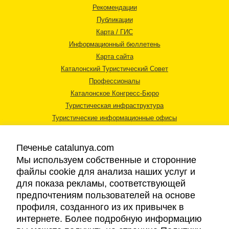
Рекомендации
Публикации
Карта / ГИС
Информационный бюллетень
Карта сайта
Каталонский Туристический Совет
Профессионалы
Каталонское Конгресс-Бюро
Туристическая инфраструктура
Туристические информационные офисы
Печенье catalunya.com
Мы используем собственные и сторонние
файлы cookie для анализа наших услуг и
для показа рекламы, соответствующей
Правовая информация
предпочтениям пользователей на основе
Политика конфиденциальности
профиля, созданного из их привычек в
Cookies
интернете. Более подробную информацию
Доступность