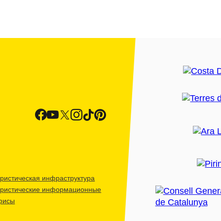
ристическая инфраструктура
уристические информационные
фисы