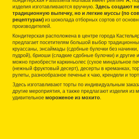
Кондитерская Pastisseria Muntada имеет рейтинг
А
, п
изделия изготавливаются вручную.
Здесь создают не
традиционную выпечку, но и легкие
муссы
(по со
рецептурам)
из шоколада отборных сортов от основ
производителей.
Кондитерская расположена в центре города Кастельяр
предлагает посетителям большой выбор традиционны
круассаны, энсаймады (сдобные булочки без начинки
пудрой), бриоши (сладкие сдобные булочки) и другие 
можно приобрести каркиньолес (сухое миндальное пе
(нежный фруктовый десерт), десерты в креманках, тор
рулеты, разнообразное печенье к чаю, крендели и то
Здесь изготавливают торты по индивидуальным заказ
другие мероприятия, а также предлагают изделия из 
удивительное
мороженое из мохито
.