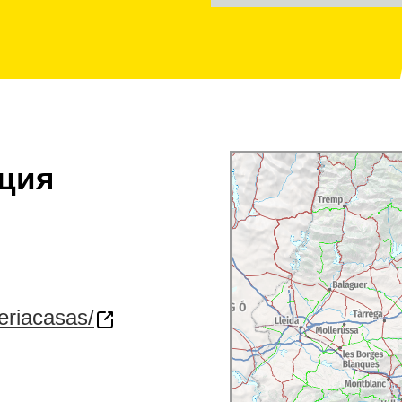
ция
eriacasas/