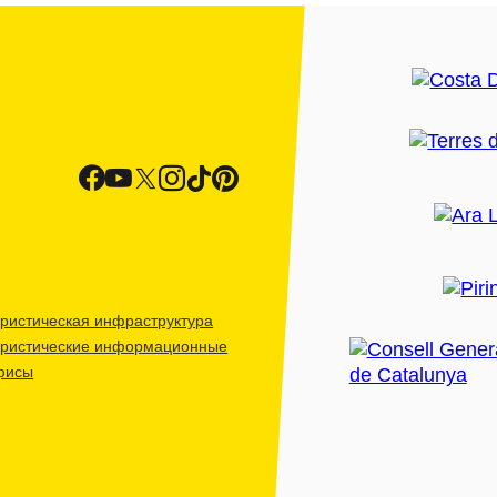
ристическая инфраструктура
уристические информационные
фисы