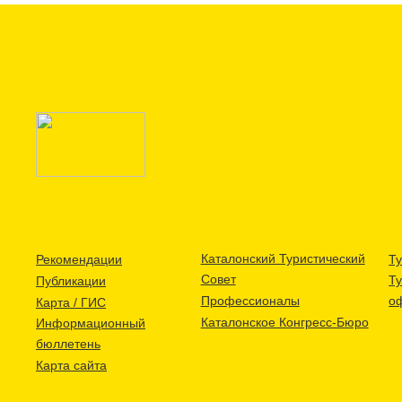
Каталонский Туристический
Рекомендации
Ту
Совет
Т
Публикации
Профессионалы
о
Карта / ГИС
Каталонское Конгресс-Бюро
Информационный
бюллетень
Карта сайта